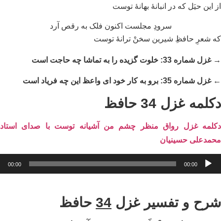
 این حیَل که در انبانهٔ بهانهٔ توست
سرودِ مجلست اکنون فلک به رقص آرد
 شعرِ حافظِ شیرین سخنْ ترانهٔ توست
 شماره 33: خلوت گزیده را به تماشا چه حاجت است
شماره 35: برو به کار خود ای واعظ این چه فریاد است
لمه غزل 34 حافظ
لمه غزل رواق منظر چشم من آشیانه توست با صدای استاد
مدعلی حسینیان
ش‌کننده
00:00
00:00
وت
رح و تفسیر غزل
34
حافظ