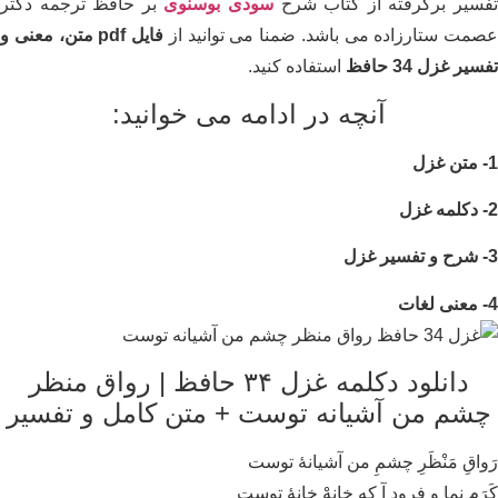
سیر برگرفته از کتاب شرح
سودی بوسنوی
بر حافظ ترجمه دکتر
مت ستارزاده می باشد. ضمنا می توانید از
فایل pdf متن، معنی و
یر غزل 34 حافظ
استفاده کنید.
آنچه در ادامه می خوانید:
دانلود دکلمه غزل ۳۴ حافظ | رواق منظر
شم من آشیانه توست + متن کامل و تفسیر
واقِ مَنْظَرِ چشمِ من آشیانهٔ توست
رَم نما و فرود آ که خانهْ خانهٔ توست