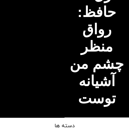
حافظ:
رواق
منظر
چشم من
آشیانه
توست
دسته ها