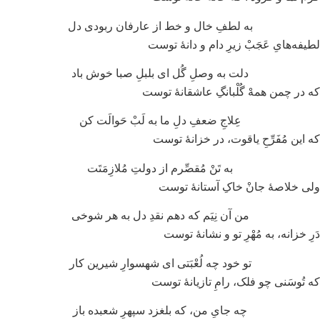
به لطفِ خال و خط از عارفان ربودی دل
یفه‌هایِ عَجَبْ زیرِ دام و دانهٔ توست
دلت به وصلِ گُل ای بلبلِ صبا خوش باد
 در چمن همهْ گُلْبانگِ عاشقانهٔ توست
عِلاجِ ضعفِ دلِ ما به لَبْ حَوالَت کن
 این مُفَرِّحِ یاقوت، در خزانهٔ توست
به تَنْ مُقصِّرم از دولتِ مُلازِمَتَت
ی خلاصهٔ جانْ خاکِ آستانهٔ توست
من آن نِیَم که دهم نقدِ دل به هر شوخی
رِ خزانه، به مُهْرِ تو و نشانهٔ توست
تو خود چه لُعْبَتی ای شهسوارِ شیرین کار
 تُوسَنی چو فلک، رامِ تازیانهٔ توست
چه جایِ من، که بلغزد سپهرِ شعبده باز