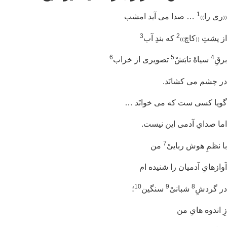
1
ری را₎₎
… صدا می آید امشب
3
2
 پشتِ ₍₍کاچ₎₎
که بندِ آب
6
5
4
قِ
سیاهْ تابَشْ
تصویری از خراب
 چشم می کشانَد.
یا کسی ست که می خوانَد …
ا صدایِ آدمی این نیست.
7
 نظمِ هوش رباییْ
من
ازهایِ آدمیان را شنیده ام
10
9
8
 گردشِ
شبانیْ
سنگین
؛
 اندوه هایِ من