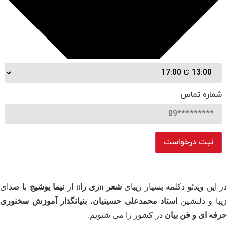
شماره تماس
ثبت درخواست
 این ویدئو دکلمه بسیار زیبای
شعر ₍₍ری را₎₎
از
نیما یوشیج
با صدای
با و دلنشین
استاد محمدعلی حسینیان
،
بنیانگذار آموزش سخنوری
فه ای و فن بیان
در کشور را می شنویم.