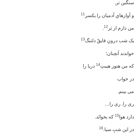
گین تر.
11
آوازهایِ آدمیان را یکسر
12
 دارم از بَر
.
13
 شب درونِ قایقْ دلتنگ
اندند آنچنان؛
14
 من هنوز هیبتِ
دریا را
 خواب
 بینم.
 را. ری را…
15
رد هوا
که بخوانَد.
16
 این شبِ سیا.